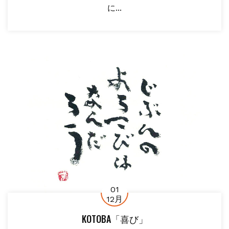
に...
01
12月
KOTOBA「喜び」