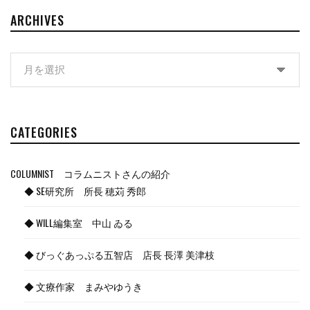
ARCHIVES
Archives
CATEGORIES
COLUMNIST コラムニストさんの紹介
◆ SE研究所 所長 穂苅 秀郎
◆ WILL編集室 中山 ゐる
◆ びっぐあっぷる五智店 店長 長澤 美津枝
◆ 文療作家 まみやゆうき