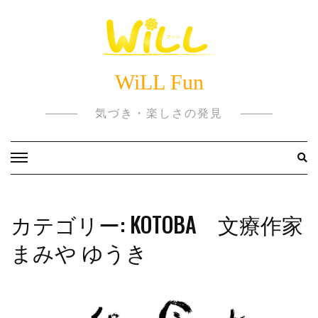
Skip
to
content
WiLL Fun
気づき・楽しさの発見
カテゴリー:
KOTOBA 文療作家
まみや ゆうき