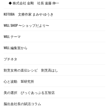
◆ 株式会社 金剛 社長 遠藤 伸一
KOTOBA 文療作家 まみや ゆうき
WILL SHOP 〜ショップだより〜
WILL テーマ
WILL 編集室から
プチネタ
割烹女将の直伝レシピ 割烹高はし
心と波動 SE研究所
美の選択 びっぐあっぷる五智店
脳出血社長の賦活コラム