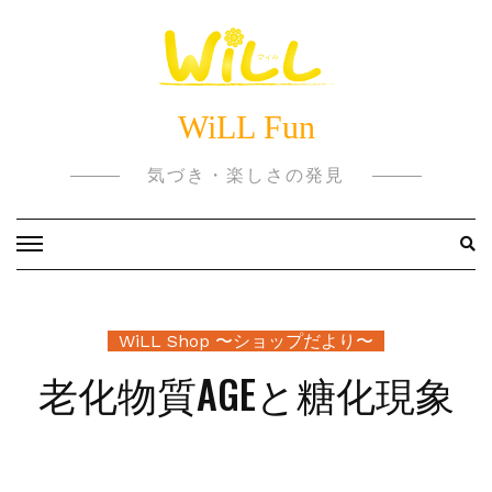
Skip
to
content
WiLL Fun
気づき・楽しさの発見
WiLL Shop 〜ショップだより〜
老化物質AGEと糖化現象