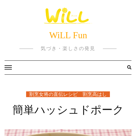
Skip
to
content
WiLL Fun
気づき・楽しさの発見
割烹女将の直伝レシピ 割烹高はし
簡単ハッシュドポーク