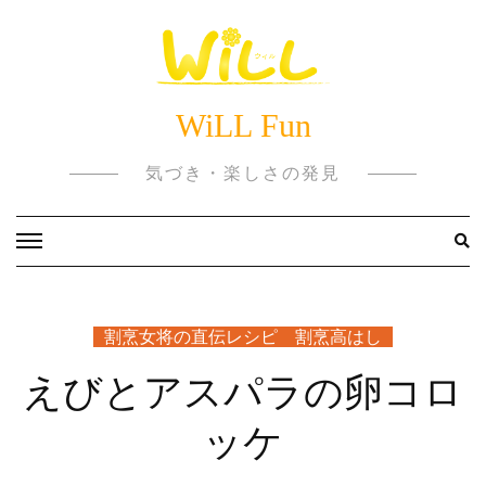
Skip
to
content
WiLL Fun
気づき・楽しさの発見
割烹女将の直伝レシピ 割烹高はし
えびとアスパラの卵コロ
ッケ