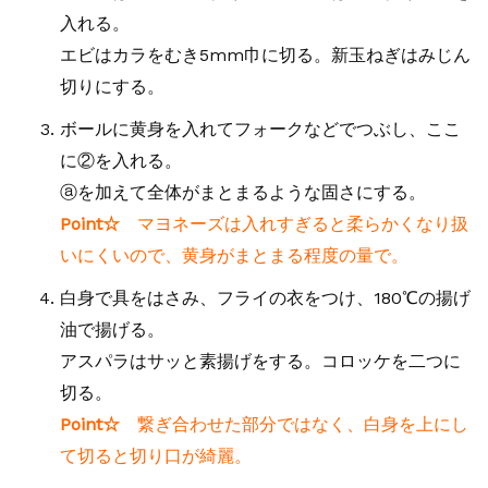
入れる。
エビはカラをむき5mm巾に切る。新玉ねぎはみじん
切りにする。
ボールに黄身を入れてフォークなどでつぶし、ここ
に②を入れる。
ⓐを加えて全体がまとまるような固さにする。
Point☆
マヨネーズは入れすぎると柔らかくなり扱
いにくいので、黄身がまとまる程度の量で。
白身で具をはさみ、フライの衣をつけ、180℃の揚げ
油で揚げる。
アスパラはサッと素揚げをする。コロッケを二つに
切る。
Point☆
繋ぎ合わせた部分ではなく、白身を上にし
て切ると切り口が綺麗。