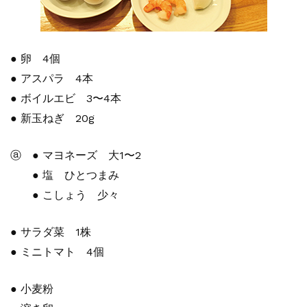
● 卵 4個
● アスパラ 4本
● ボイルエビ 3〜4本
● 新玉ねぎ 20g
ⓐ ● マヨネーズ 大1〜2
● 塩 ひとつまみ
● こしょう 少々
● サラダ菜 1株
● ミニトマト 4個
● 小麦粉