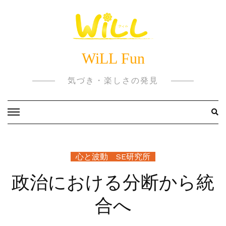
Skip
to
content
WiLL Fun
気づき・楽しさの発見
心と波動 SE研究所
政治における分断から統
合へ