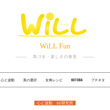
WiLL Fun
気づき・楽しさの発見
心と波動
美の選択
女将レシピ
KOTOBA
プチネタ
心と波動 SE研究所