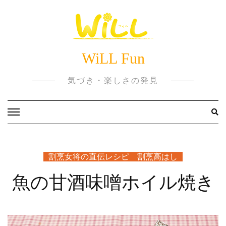
Skip
to
content
WiLL Fun
気づき・楽しさの発見
割烹女将の直伝レシピ 割烹高はし
魚の甘酒味噌ホイル焼き