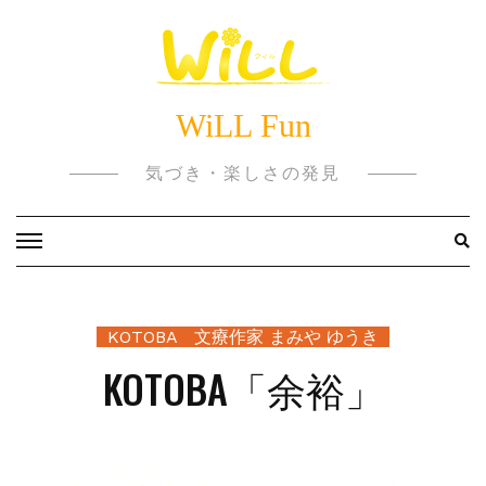
Skip
to
content
WiLL Fun
気づき・楽しさの発見
KOTOBA 文療作家 まみや ゆうき
KOTOBA「余裕」