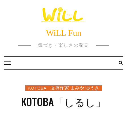
Skip
to
content
WiLL Fun
気づき・楽しさの発見
KOTOBA 文療作家 まみや ゆうき
KOTOBA「しるし」