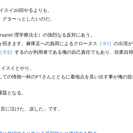
スイスイ20回やるよりも、
て、グタ〜っとしたいのだ。
herapist 理学療法士）の強烈なる反対にあう。
を招きます。麻痺足への負荷によるクローヌス
［※1］
の出現が
［※2］
するのが利用者である俺の自己責任でもあり、自業自
めスイスイとやり、
しての情熱一杯のPTさんとともに着地点を見い出す事が俺の役
課題となる。
一言に泣けた、涙した」です。