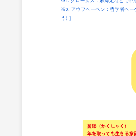
※1. クローヌス：麻痺足などで
※2. アウフヘーベン：哲学者ヘ
う) ］