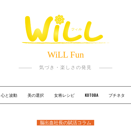
WiLL Fun
気づき・楽しさの発見
心と波動
美の選択
女将レシピ
KOTOBA
プチネタ
脳出血社長の賦活コラム