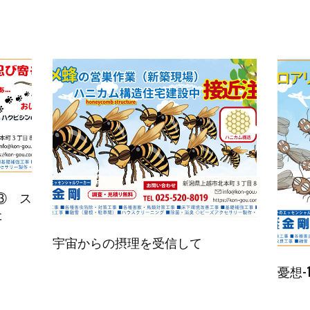
 ③ ス
た
宇宙からの摂理を受信して
憂想-