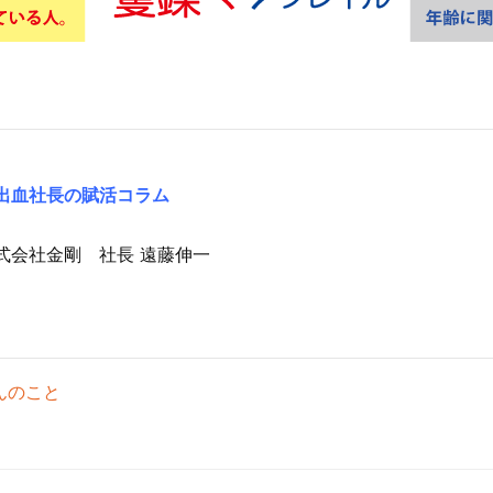
出血社長の賦活コラム
式会社金剛 社長 遠藤伸一
んのこと