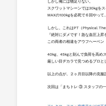
しかし俺には
物足りない
。
スクワットマシーンでは30kgを
MAXの100kgを必死で６回やっ
しかし、これはPT（Physical T
『絶対にダメです！急な血圧上昇
この両者の相違をアウフヘーベン
40kg、45kgと刻んで負荷を高
厳しい目ヂカラで見つめるプロと
以上の点が、２ヶ月目以降の克服
次回は「まちトレ ③ スタッフの