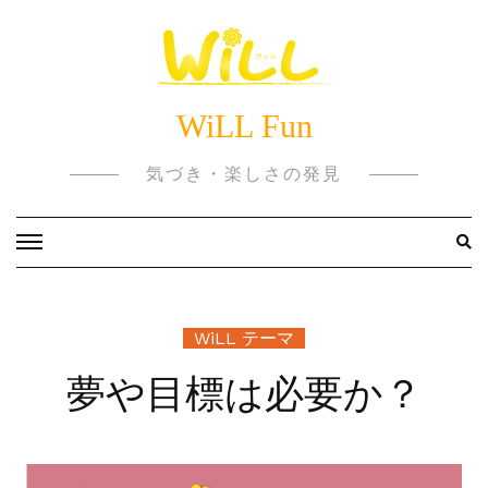
Skip
to
content
WiLL Fun
気づき・楽しさの発見
WiLL テーマ
夢や目標は必要か？