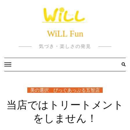
Skip
to
content
WiLL Fun
気づき・楽しさの発見
美の選択 びっぐあっぷる五智店
当店ではトリートメント
をしません！